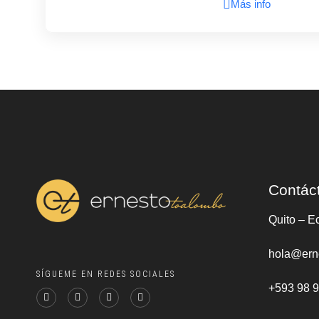
Más info
Contác
Quito – E
hola@ern
SÍGUEME EN REDES SOCIALES
+593 98 