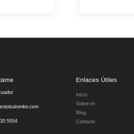
tame
Enlaces Útiles
cuador
Inicio
Sobre mi
estotoalombo.com
Blog
930 5554
Contacto