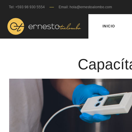
Tel: +593 98 930 5554
Email: hola@ernestoalombo.com
INICIO
Capacít